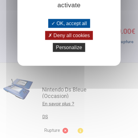
Rupture
activate
Non disponible
OK, accept all
129.00€
Deny all cookies
Personalize
Nintendo Ds Bleue
(Occasion)
En savoir plus ?
DS
Rupture