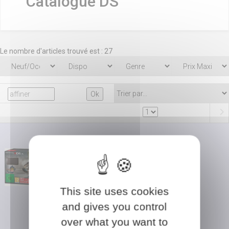
Catalogue DS
Le nombre d'articles trouvé est : 27
Nintendo 3ds Xl Noire Avec
Monster Hunter 3 Ultimate
(Occasion)
This site uses cookies
En savoir plus ?
and gives you control
DS
over what you want to