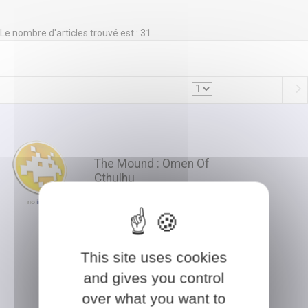
Le nombre d'articles trouvé est : 31
The Mound : Omen Of
Cthulhu
En savoir plus ?
PS5
En stock
This site uses cookies
and gives you control
Disponible en magasin
over what you want to
Belfort :
Pas