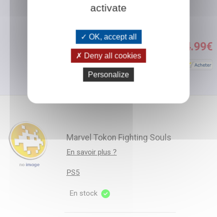
activate
en stock
Montbéliard :
En stock
OK, accept all
34.99€
Deny all cookies
Personalize
Marvel Tokon Fighting Souls
En savoir plus ?
PS5
En stock