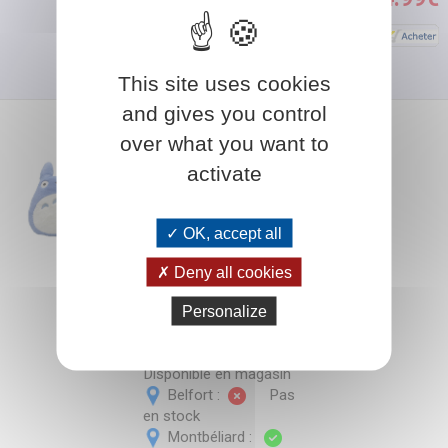
This site uses cookies
and gives you control
over what you want to
activate
Coussin Peluche Mon Voisin
Totoro : Nakayoshi Totoro
Bleu
En savoir plus ?
OK, accept all
Deny all cookies
DECORATION
Personalize
En stock
Disponible en magasin
Belfort :
Pas
en stock
Montbéliard :