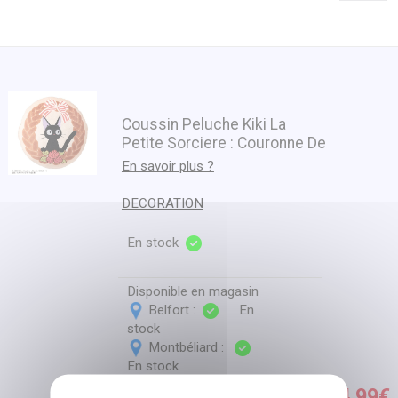
Coussin Peluche Kiki La
Petite Sorciere : Couronne De
Pain (35cm X 35 Cm)
En savoir plus ?
DECORATION
En stock
Disponible en magasin
Belfort :
En
stock
Montbéliard :
En stock
34.99€