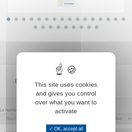
Catalogue DECORATION
This site uses cookies
and gives you control
over what you want to
Le nombre d'articles trouvé est : 516
activate
OK, accept all