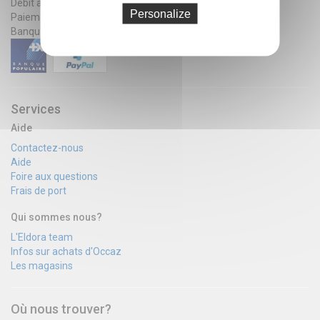
Débit après expédition
Personalize
Paiement sécurisé par la
Banque Populaire ou Paypal
Services
Aide
Contactez-nous
Aide
Foire aux questions
Frais de port
Qui sommes nous?
L'Eldora team
Infos sur achats d'Occaz
Les magasins
Où nous trouver?