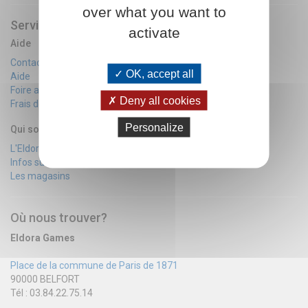
over what you want to
Services
activate
Aide
Contactez-nous
OK, accept all
Aide
Foire aux questions
Deny all cookies
Frais de port
Personalize
Qui sommes nous?
L'Eldora team
Infos sur achats d'Occaz
Les magasins
Où nous trouver?
Eldora Games
Place de la commune de Paris de 1871
90000 BELFORT
Tél : 03.84.22.75.14