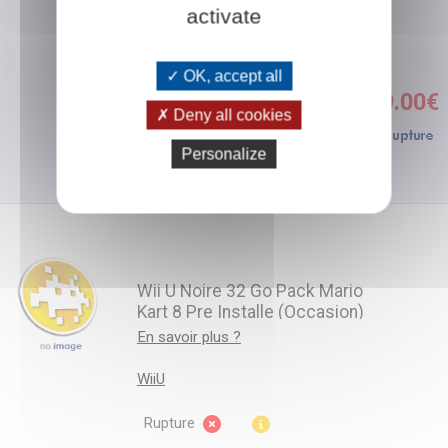
Rupture
activate
Non disponible
OK, accept all
119.00€
Deny all cookies
Personalize
Wii U Noire 32 Go Pack Mario
Kart 8 Pre Installe (Occasion)
En savoir plus ?
WiiU
Rupture