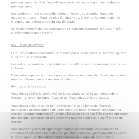
pré-commande, le délai d'expédition reste le même, sauf pour les produits en
pré-commande.
Les produits en pré-commande seront envoyés dès réception dans nos
magasins, et seront livrés au plus tôt chez vous, le jour de la sortie nationale
(indiquée sur la fiche article du site Eldora.fr)
Le fractionnement de vos commandes en plusieurs livraisons, n’a aucun coût
supplémentaire pour le client.
6/3 - Délais de livraison
Le ou les produits commandés sont livrés par le circuit postal à l'adresse figurant
sur le bon de commande.
Les délais généralement constatés sont de 48 heures pour nos envois en suivi /
collissimo.
Dans votre espace client, vous pourrez directement consulter l’évolution de votre
envoi en cliquant sur son numéro de colis.
6/4 – Le colis chez vous
Vous devez vérifier la conformité de la marchandise livrée au moment de la
livraison, et avant de signer l’accusé de réception auprès du facteur.
Vous devez indiquer sur le bon de livraison et sous forme de réserves
manuscrites accompagnées de votre signature toute anomalie concernant la
livraison (produit endommagé). Cette vérification est considérée comme effectuée
dès lors que l'acheteur, ou une personne autorisée par elle, a signé le bon de
livraison.
Vous devrez également signaler par courrier recommandé les anomalies et
confirmer vos réserves au facteur au plus tard dans les 2 jours ouvrables suivant
la réception du ou des articles et transmettre une copie de ce courrier à :