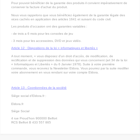
Pour pouvoir bénéficier de la garantie des produits il convient impérativement de
conserver la facture d'achat du produit.
Nous vous rappelons que vous bénéficiez également de la garantie légale des
vices cachés en application des articles 1641 et suivant du code civil.
Les produits d’occasion ont des garanties variables :
- de trois a 6 mois pour les consoles de jeu
- 3 mois pour les accessoires, DVD et jeux vidéo.
Article 12 : Dispositions de la loi « informatiques et libertés »
A tout moment, « vous disposez d'un droit d'accès, de modification, de
rectification et de suppression des données qui vous concernent (art 34 de la loi
« Informatiques et Libertés » du 6 Janvier 1978). Suite à votre première
commande, vous recevrez la Newsletter Eldora. Vous pourrez par la suite modifier
votre abonnement en vous rendant sur votre compte Eldora.
Article 13 : Coordonnées de la société
Siège social d’Eldora.fr :
Eldora.fr
Siège Social
4 rue Proud’hon 900000 Belfort
RCS Belfort B 433 557 865