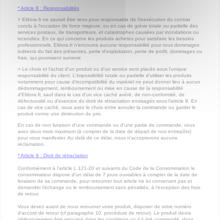
* Article 8 : Responsabilités
> Eldora.fr ne saurait être tenu pour responsable de l'inexécution du contrat
conclu à l'occasion de force majeure, ou en cas de grève totale ou partielle des
services postaux, de transporteurs, et catastrophes causées par inondations ou
incendies. En ce qui concerne les produits achetés pour satisfaire les besoins
professionnels, Eldora.fr n'encourra aucune responsabilité pour tous dommages
indirects du fait des présentes, perte d'exploitation, perte de profit, dommages ou
frais, qui pourraient survenir.
> Le choix et l'achat d'un produit ou d'un service sont placés sous l'unique
responsabilité du client. L'impossibilité totale ou partielle d'utiliser les produits
notamment pour cause d'incompatibilité du matériel ne peut donner lieu à aucun
dédommagement, remboursement ou mise en cause de la responsabilité
d’Eldora.fr, sauf dans le cas d'un vice caché avéré, de non-conformité, de
défectuosité ou d'exercice du droit de rétractation envisagés sous l'article 9. En
cas de vice caché, vous avez le choix entre annuler la commande ou garder le
produit contre une diminution de prix.
En cas de non livraison d'une commande ou d'une partie de commande, vous
avez deux mois maximum (à compter de la date de départ de nos entrepôts)
pour vous manifester. Au delà de ce délai, nous n'accepterons aucune
réclamation.
* Article 9 : Droit de rétractation
Conformément à l'article L.121-20 et suivants du Code de la Consommation le
consommateur dispose d'un délai de 7 jours ouvrables à compter de la date de
livraison de sa commande, pour retourner tout article ne lui convenant pas et
demander l'échange ou le remboursement sans pénalités, à l'exception des frais
de retour.
Vous devez avant de nous retourner votre produit, disposer de votre numéro
d'accord de retour (cf paragraphe 10, procédure de retour). Le produit devra
obligatoirement être retourné dans les conditions ou il à été commandé, dans