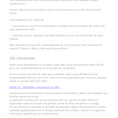
Une demande peut être faite directement à Eldora.fr via l’adresse suivant :
sav@eldora.fr
Aucun colis ne sera accepté si celui-ci ne porte pas un numéro d'accord de
retour.
Vous disposez d'un délai de :
· 7 jours dans le cas d'une rétractation à compter de la réception de votre colis
pour prévenir le SAV.
· 7 jours pour nous signaler une défectuosité ou une non-conformité de votre
produit.
Dès réception de l'accord, vous disposez de 10 jours pour nous retourner le
produit. Passé ce délai, votre retour sera refusé.
10/2 - Frais de retour
Après avoir réceptionné et accepté votre colis, nous procéderons dans les 30
jours au remboursement ou à l’échange de ce produit..
Si vous nous retournez le colis sans colissimo suivi, nous déclinons toute
responsabilité dans le cas où le colis ne nous parviendrait pas. Aucune enquête
poste ne pourra alors être faite.
Article 11 : Garanties, assurances et SAV
Lorsque le produit bénéficie d'une garantie constructeur, celle-ci est indiquée sur
la fiche article sur le site.
La garantie constructeur est en général d'un an, pièces et main d'œuvre,
cependant selon la marque du produit, seule la pièce est prise en charge.
En cas de panne pendant la période de garantie initiale, les réparations seront
assurées gratuitement par le réseau national des centres, stations ou agences
techniques agréés par les constructeurs.