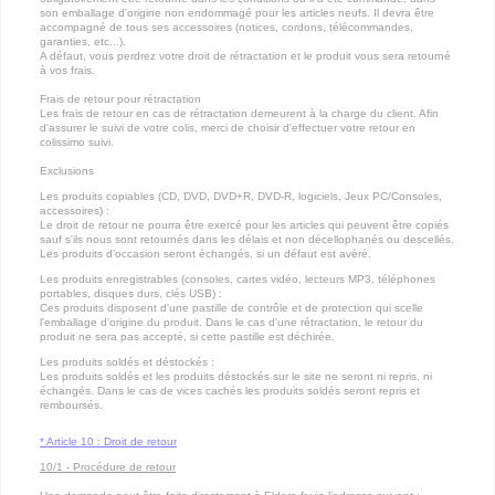
son emballage d'origine non endommagé pour les articles neufs. Il devra être
accompagné de tous ses accessoires (notices, cordons, télécommandes,
garanties, etc...).
A défaut, vous perdrez votre droit de rétractation et le produit vous sera retourné
à vos frais.
Frais de retour pour rétractation
Les frais de retour en cas de rétractation demeurent à la charge du client. Afin
d'assurer le suivi de votre colis, merci de choisir d'effectuer votre retour en
colissimo suivi.
Exclusions
Les produits copiables (CD, DVD, DVD+R, DVD-R, logiciels, Jeux PC/Consoles,
accessoires) :
Le droit de retour ne pourra être exercé pour les articles qui peuvent être copiés
sauf s'ils nous sont retournés dans les délais et non décellophanés ou descellés.
Les produits d’occasion seront échangés, si un défaut est avéré.
Les produits enregistrables (consoles, cartes vidéo, lecteurs MP3, téléphones
portables, disques durs, clés USB) :
Ces produits disposent d'une pastille de contrôle et de protection qui scelle
l'emballage d'origine du produit. Dans le cas d'une rétractation, le retour du
produit ne sera pas accepté, si cette pastille est déchirée.
Les produits soldés et déstockés :
Les produits soldés et les produits déstockés sur le site ne seront ni repris, ni
échangés. Dans le cas de vices cachés les produits soldés seront repris et
remboursés.
* Article 10 : Droit de retour
10/1 - Procédure de retour