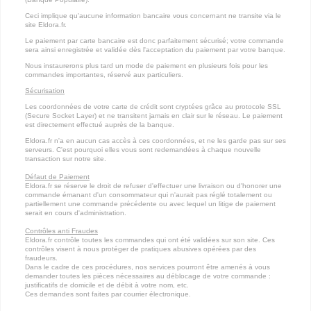
Ceci implique qu'aucune information bancaire vous concernant ne transite via le
site Eldora.fr.
Le paiement par carte bancaire est donc parfaitement sécurisé; votre commande
sera ainsi enregistrée et validée dès l'acceptation du paiement par votre banque.
Nous instaurerons plus tard un mode de paiement en plusieurs fois pour les
commandes importantes, réservé aux particuliers.
Sécurisation
Les coordonnées de votre carte de crédit sont cryptées grâce au protocole SSL
(Secure Socket Layer) et ne transitent jamais en clair sur le réseau. Le paiement
est directement effectué auprès de la banque.
Eldora.fr n'a en aucun cas accès à ces coordonnées, et ne les garde pas sur ses
serveurs. C'est pourquoi elles vous sont redemandées à chaque nouvelle
transaction sur notre site.
Défaut de Paiement
Eldora.fr se réserve le droit de refuser d'effectuer une livraison ou d'honorer une
commande émanant d'un consommateur qui n'aurait pas réglé totalement ou
partiellement une commande précédente ou avec lequel un litige de paiement
serait en cours d'administration.
Contrôles anti Fraudes
Eldora.fr contrôle toutes les commandes qui ont été validées sur son site. Ces
contrôles visent à nous protéger de pratiques abusives opérées par des
fraudeurs.
Dans le cadre de ces procédures, nos services pourront être amenés à vous
demander toutes les pièces nécessaires au déblocage de votre commande :
justificatifs de domicile et de débit à votre nom, etc.
Ces demandes sont faites par courrier électronique.