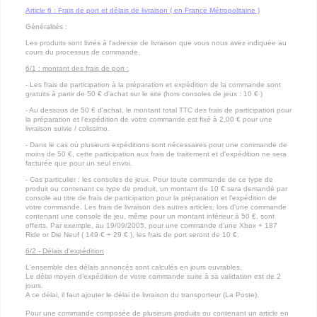
Article 6 : Frais de port et délais de livraison ( en France Métropolitaine )
Généralités :
Les produits sont livrés à l'adresse de livraison que vous nous avez indiquée au
cours du processus de commande.
6/1 : montant des frais de port :
- Les frais de participation à la préparation et expédition de la commande sont
gratuits à partir de 50 € d'achat sur le site (hors consoles de jeux : 10 € )
- Au dessous de 50 € d'achat, le montant total TTC des frais de participation pour
la préparation et l'expédition de votre commande est fixé à 2,00 € pour une
livraison suivie / colissimo.
- Dans le cas où plusieurs expéditions sont nécessaires pour une commande de
moins de 50 €, cette participation aux frais de traitement et d'expédition ne sera
facturée que pour un seul envoi.
- Cas particulier : les consoles de jeux. Pour toute commande de ce type de
produit ou contenant ce type de produit, un montant de 10 € sera demandé par
console au titre de frais de participation pour la préparation et l'expédition de
votre commande. Les frais de livraison des autres articles, lors d’une commande
contenant une console de jeu, même pour un montant inférieur à 50 €, sont
offerts. Par exemple, au 19/09/2005, pour une commande d’une Xbox + 187
Ride or Die Neuf ( 149 € + 29 € ), les frais de port seront de 10 €.
6/2 - Délais d'expédition
L'ensemble des délais annoncés sont calculés en jours ouvrables.
Le délai moyen d’expédition de votre commande suite à sa validation est de 2
jours.
A ce délai, il faut ajouter le délai de livraison du transporteur (La Poste).
Pour une commande composée de plusieurs produits ou contenant un article en