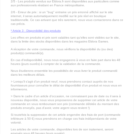
2/5 - Les produits vendus sur Eldora.fr sont disponibles aux particuliers comme
aux professionnels résidant en France métropolitaine.
2/6 - Erreur de prix : si un "bug" entraine un prix erronné affiché sur le site
internet, il seras automatiquement modifié sur le prix réel en boutique
traditionnelle. Ce cas arrivant que très rarement, nous vous contacterons dans ce
cas précis.
* Article 3 : Disponibilité des produits
Les offres en produits et prix sont valables tant qu'elles sont visibles sur le site,
dans la limite des stocks disponibles dans les magasins Eldora Games.
A réception de votre commande, nous vérifions la disponibilité du (ou des)
produit(s) commandé(s).
En cas d'indisponibilité, nous nous engageons à vous en faire part dans les 48
heures (jours ouvrés) à compter de la validation de la commande.
Nous étudierons ensemble les possibilités de vous livrer le produit commandé
dans les meilleurs délais.
> Lorsqu’il s’agit d’un produit neuf, nous prendrons contact auprès de nos
fournisseurs pour connaître le délai de disponibilité d’un produit et nous vous en
informerons.
> Dans le cadre d’un article d’occasion, ne connaissant pas de date ou il sera à
nouveau disponible, nous vous proposerons de supprimer cet article de votre
commande en vous remboursant son prix (commande débitée du montant des
produits envoyés, pas d’avoir, votre argent vous revient !)
Si toutefois la suppression de cet article engendre des frais de port (commande
inférieure à 50 €) nous prendrons en charge ces frais indépendants de votre
volonté.
Les articles de votre commande, disponibles lors de son traitement, seront
envoyés sous 48 heures (jours ouvrés)