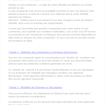
Articles en pré-commande : La date de sortie officielle est affichée sur la fiche
produit du site.
La pré-commande vous donne la possibilité d'acheter et donc de réserver votre
produit à l'avance et ainsi de s’assurer d'en disposer dès la sortie officielle
imposée par l'éditeur.
Attention : l'éditeur peut à tout moment nous faire changer la date de livraison
officielle, dont nous ne sommes pas responsables.
A noter que l'ensemble des produits commandés avec votre article en pré-
commande, sera expédié aux conditions habituelles, c’est a dire sous 48 heures.
Les produits en pré commande ne bloquent donc pas les produits disponibles et
déjà sortis au moment de votre commande ! Ce qui n’est pas le cas dans toutes
les boutiques en ligne.
* Article 4 : Validation des commandes et signature électronique
Tout bon de commande signé du consommateur par "double clic" constitue une
acceptation irrévocable qui ne peut être remise en cause que dans les limites
prévues dans les présentes conditions générales de vente.
Le "double clic" associé à la procédure d'authentification et de non répudiation
et à la protection de l'intégrité des messages constitue une signature
électronique. Cette signature électronique a valeur entre les parties au même
titre qu'une signature manuscrite.
* Article 5 : Modalités de Paiement et Sécurisation
Vous pouvez effectuer vos règlements sur Eldora.fr par carte bancaire (seul
moyen de paiement actuellement).
Le paiement s'effectue sur les serveurs bancaires sécurisés de notre partenaire
(Banque Populaire).