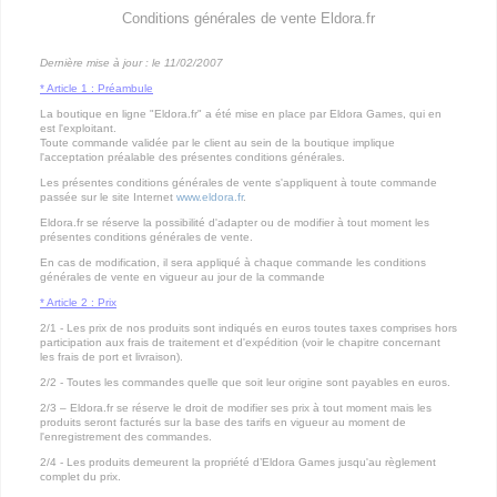
Conditions générales de vente Eldora.fr
Dernière mise à jour : le 11/02/2007
* Article 1 : Préambule
La boutique en ligne "Eldora.fr" a été mise en place par Eldora Games, qui en
est l'exploitant.
Toute commande validée par le client au sein de la boutique implique
l'acceptation préalable des présentes conditions générales.
Les présentes conditions générales de vente s'appliquent à toute commande
passée sur le site Internet
www.eldora.fr
.
Eldora.fr se réserve la possibilité d'adapter ou de modifier à tout moment les
présentes conditions générales de vente.
En cas de modification, il sera appliqué à chaque commande les conditions
générales de vente en vigueur au jour de la commande
* Article 2 : Prix
2/1 - Les prix de nos produits sont indiqués en euros toutes taxes comprises hors
participation aux frais de traitement et d'expédition (voir le chapitre concernant
les frais de port et livraison).
2/2 - Toutes les commandes quelle que soit leur origine sont payables en euros.
2/3 – Eldora.fr se réserve le droit de modifier ses prix à tout moment mais les
produits seront facturés sur la base des tarifs en vigueur au moment de
l'enregistrement des commandes.
2/4 - Les produits demeurent la propriété d’Eldora Games jusqu'au règlement
complet du prix.