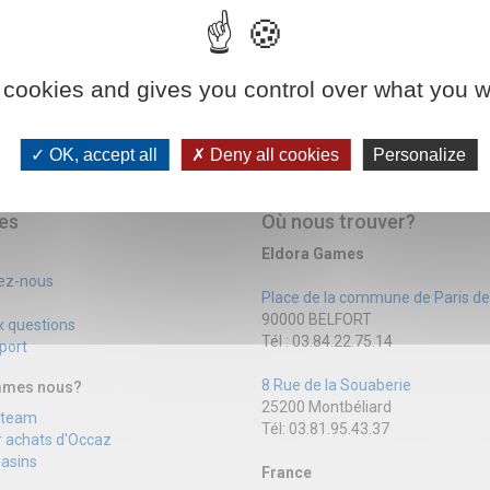
 cookies and gives you control over what you w
OK, accept all
Deny all cookies
Personalize
es
Où nous trouver?
Eldora Games
ez-nous
Place de la commune de Paris d
90000 BELFORT
x questions
Tél : 03.84.22.75.14
 port
8 Rue de la Souaberie
mmes nous?
25200 Montbéliard
a team
Tél: 03.81.95.43.37
r achats d'Occaz
asins
France