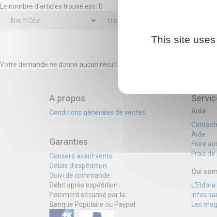
Le nombre d'articles trouvé est : 0
This site uses
Votre demande ne donne aucun résultat
A propos
Servic
Aide
Conditions générales de ventes
Contact
Aide
Garanties
Foire au
Frais de
Conseils avant vente
Délais d'expédition
Qui so
Suivi de commande
Débit après expédition
L'Eldor
Paiement sécurisé par la
Infos su
Banque Populaire ou Paypal
Les mag