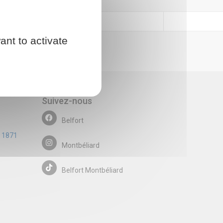
ant to activate
Suivez-nous
Belfort
e 1871
Montbéliard
Belfort Montbéliard