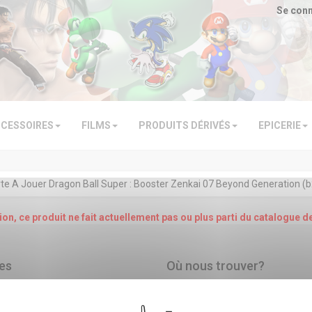
Se con
CESSOIRES
FILMS
PRODUITS DÉRIVÉS
EPICERIE
e A Jouer Dragon Ball Super : Booster Zenkai 07 Beyond Generation (
ion, ce produit ne fait actuellement pas ou plus parti du catalogue d
es
Où nous trouver?
Eldora Games
ez-nous