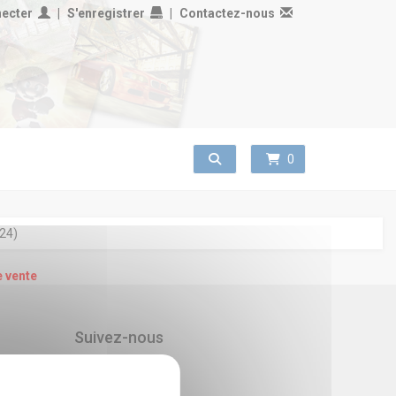
necter
S'enregistrer
Contactez-nous
Toggle search
0
b24)
e vente
Suivez-nous
Belfort