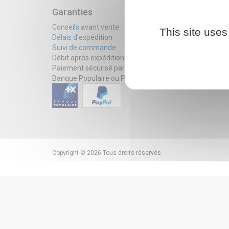
Aide
Garanties
Foire au
Frais de
Conseils avant vente
This site uses
Délais d'expédition
Qui so
Suivi de commande
Débit après expédition
L'Eldor
Paiement sécurisé par la
Infos su
Banque Populaire ou Paypal
Les mag
Copyright © 2026 Tous droits réservés