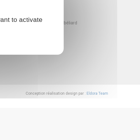
e 1871
Montbéliard
ant to activate
Belfort Montbéliard
Conception réalisation design par :
Eldora Team