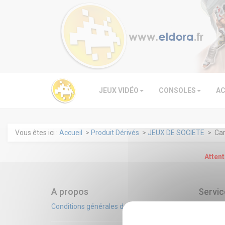
JEUX VIDÉO
CONSOLES
AC
Vous êtes ici :
Accueil
>
Produit Dérivés
>
JEUX DE SOCIETE
> Cart
Attent
A propos
Servic
Aide
Conditions générales de ventes
Contact