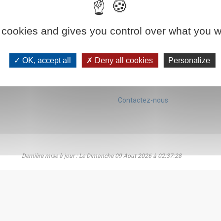
Place de la commune de Paris d
90000 BELFORT
x questions
Tél : 03.84.22.75.14
 port
 cookies and gives you control over what you w
8 Rue de la Souaberie
mmes nous?
25200 Montbéliard
a team
OK, accept all
Deny all cookies
Personalize
Tél: 03.81.95.43.37
r achats d'Occaz
asins
France
Contactez-nous
Dernière mise à jour : Le Dimanche 09 Aout 2026 à 02:37:28