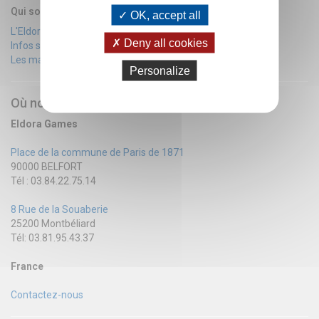
Qui sommes nous?
OK, accept all
L'Eldora team
Deny all cookies
Infos sur achats d'Occaz
Les magasins
Personalize
Où nous trouver?
Eldora Games
Place de la commune de Paris de 1871
90000 BELFORT
Tél : 03.84.22.75.14
8 Rue de la Souaberie
25200 Montbéliard
Tél: 03.81.95.43.37
France
Contactez-nous