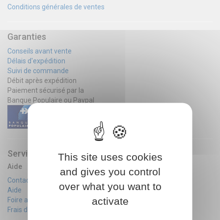
Conditions générales de ventes
Garanties
Conseils avant vente
Délais d'expédition
Suivi de commande
Débit après expédition
Paiement sécurisé par la
Banque Populaire ou Paypal
Services
This site uses cookies
Aide
and gives you control
Contactez-nous
over what you want to
Aide
activate
Foire aux questions
Frais de port